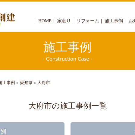
｜
HOME
｜
家創り
｜
リフォーム
｜
施工事例
｜
お
施工事例
施工事例
»
愛知県
»
大府市
大府市の施工事例一覧
種別