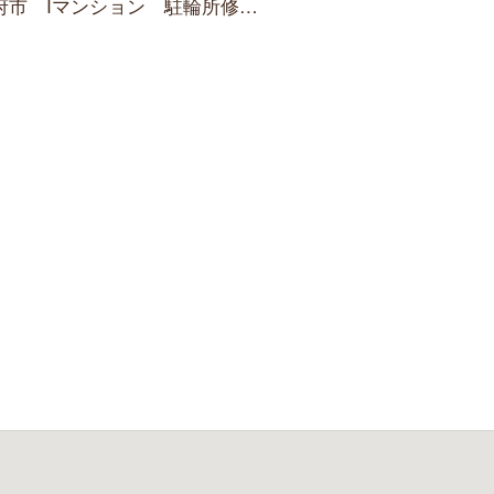
府市 Iマンション 駐輪所修繕工事