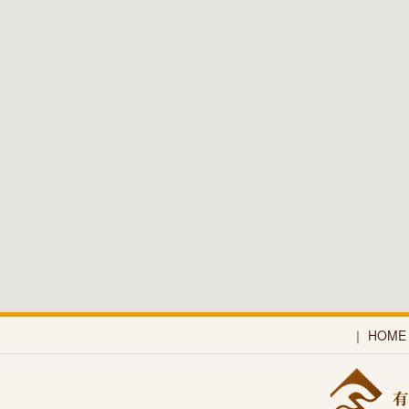
｜
HOM