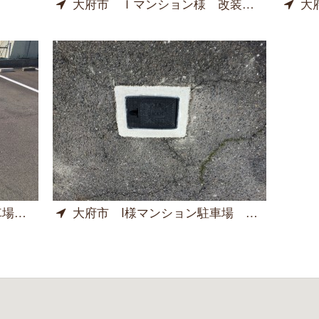
大府市 Ｉマンション様 改装工事
大
工事
大府市 I様マンション駐車場 散水栓BOX取替え工事