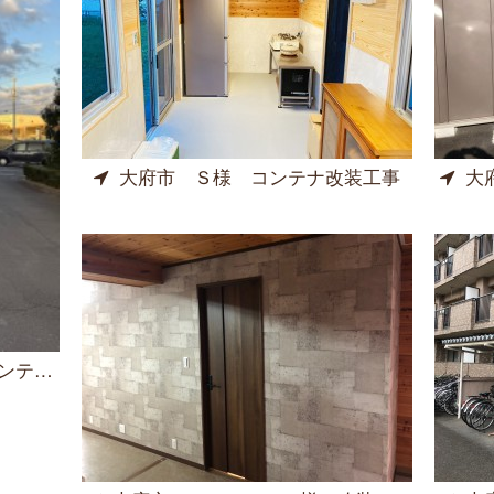
大府市 Ｓ様 コンテナ改装工事
大
ス工事